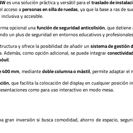
 NW
es una solución práctica y versátil para el
traslado de instalac
 el acceso a
personas en silla de ruedas
, ya que la base a ras de 
inclusiva y accesible.
forma opcional una
función de seguridad anticolisión
, que detien
tando un plus de seguridad en entornos educativos y profesionales
tructura y ofrece la posibilidad de añadir un
sistema de gestión 
a. Además, como opción adicional, se puede integrar
conectivida
móvil
.
 de 400 mm
, mediante
doble columna o mástil
, permite adaptar el 
ación
, que facilita la colocación del display en cualquier posición
presentaciones como para uso interactivo en modo mesa.
a gran inversión si busca comodidad, ahorro de espacio, segur