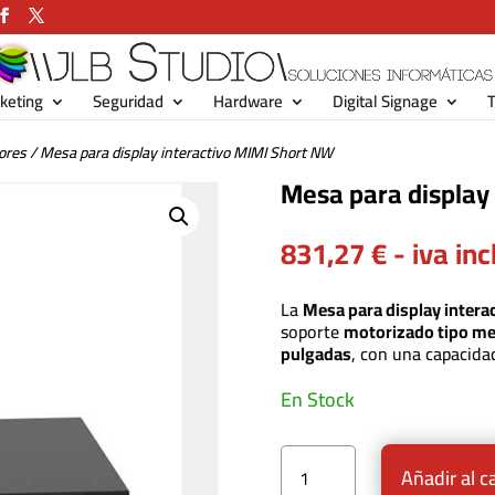
keting
Seguridad
Hardware
Digital Signage
T
ores
/ Mesa para display interactivo MIMI Short NW
Mesa para display
831,27
€
- iva inc
La
Mesa para display intera
soporte
motorizado tipo m
pulgadas
, con una capacida
En Stock
Mesa para display interactivo MIMI Short NW cantidad
Añadir al c