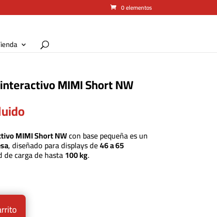
0 elementos
ienda
 interactivo MIMI Short NW
luido
ctivo MIMI Short NW
con base pequeña es un
esa
, diseñado para displays de
46 a 65
d de carga de hasta
100 kg
.
arrito