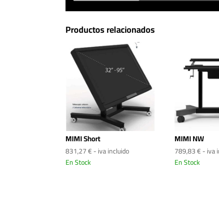
Productos relacionados
MIMI Short
MIMI NW
831,27
€
- iva incluido
789,83
€
- iva 
En Stock
En Stock