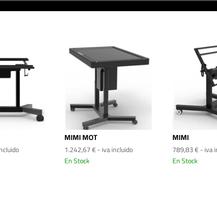
MIMI MOT
MIMI
incluido
1.242,67
€
- iva incluido
789,83
€
- iva 
En Stock
En Stock