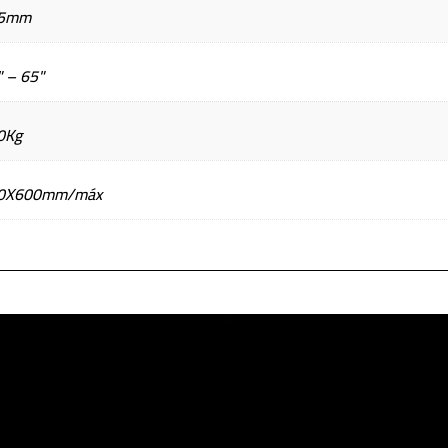
5mm
 – 65"
0Kg
0X600mm/máx