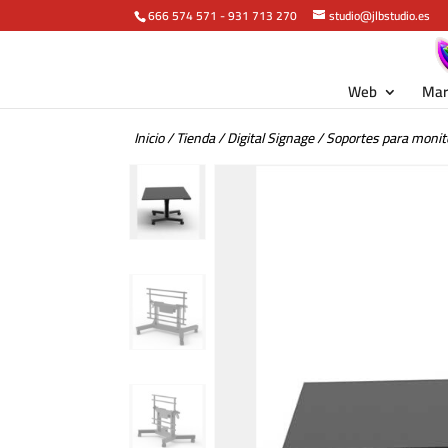
666 574 571
-
931 713 270
studio@jlbstudio.es
Web
Mar
Inicio
/
Tienda
/
Digital Signage
/
Soportes para monit