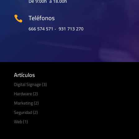
De 9:00h a 18.00h
Teléfonos

666 574 571 - 931 713 270
Artículos
Digital Signage
(3)
Hardware
(2)
Marketing
(2)
Seguridad
(2)
Web
(1)