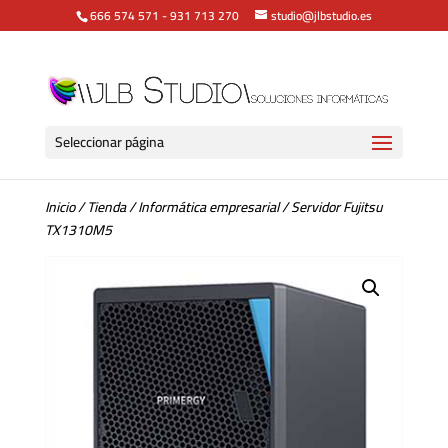
666 574 571
-
931 713 270
studio@jlbstudio.es
Seleccionar página
Inicio
/
Tienda
/
Informática empresarial
/ Servidor Fujitsu
TX1310M5