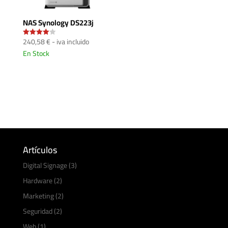
NAS Synology DS223j
240,58
€
- iva incluido
Valorado
con
En Stock
4.00
de 5
Artículos
Digital Signage
(3)
Hardware
(2)
Marketing
(2)
Seguridad
(2)
Web
(1)