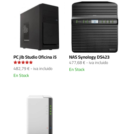
PC jlb Studio Oficina i5
NAS Synology DS423
477,68
€
- iva incluido
482,79
€
- iva incluido
En Stock
Valorado
con
En Stock
5.00
de 5