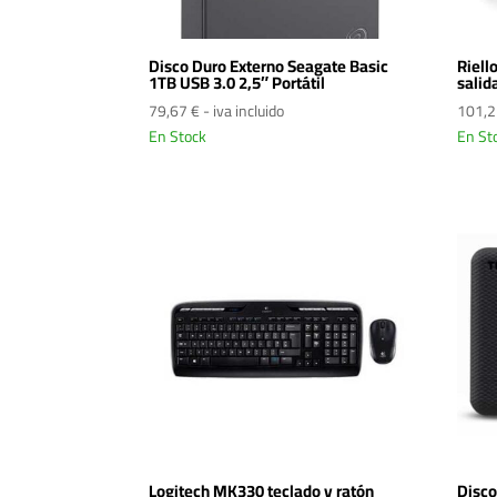
Disco Duro Externo Seagate Basic
Riell
1TB USB 3.0 2,5″ Portátil
salid
79,67
€
- iva incluido
101,
En Stock
En St
Logitech MK330 teclado y ratón
Disco