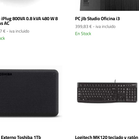
o iPlug 800VA 0.8 kVA 480 W 8
PC jlb Studio Oficina i3
as AC
399,83
€
- iva incluido
27
€
- iva incluido
En Stock
ock
 Externo Toshiba 1Tb
Logitech MK120 teclado y ratón