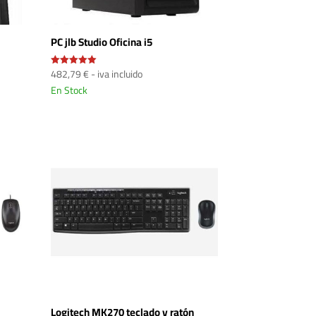
PC jlb Studio Oficina i5
482,79
€
- iva incluido
Valorado
con
En Stock
5.00
de 5
Logitech MK270 teclado y ratón