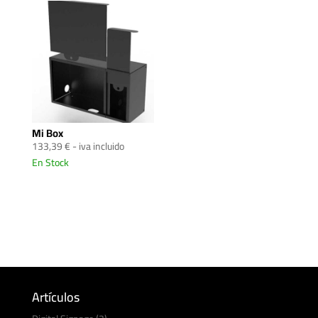
Mi Box
133,39
€
- iva incluido
En Stock
Artículos