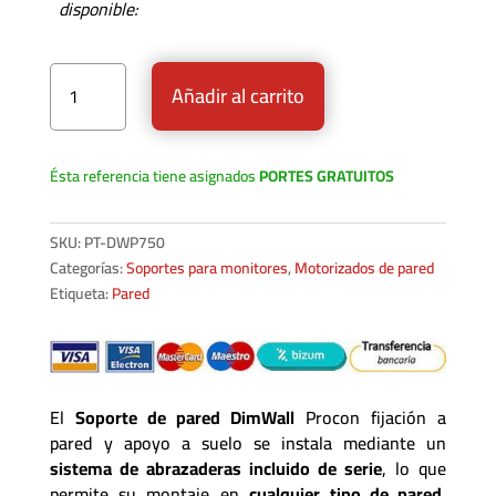
disponible:
Soporte de pared DimWall Pro cantidad
Añadir al carrito
Ésta referencia tiene asignados
PORTES GRATUITOS
SKU:
PT-DWP750
Categorías:
Soportes para monitores
,
Motorizados de pared
Etiqueta:
Pared
El
Soporte de pared DimWall
Procon fijación a
pared y apoyo a suelo se instala mediante un
sistema de abrazaderas incluido de serie
, lo que
permite su montaje en
cualquier tipo de pared
,