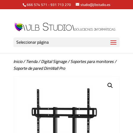
666 574 571
-
931 713 270
studio@jlbstudio.es
Seleccionar página
Inicio
/
Tienda
/
Digital Signage
/
Soportes para monitores
/
Soporte de pared DimWall Pro