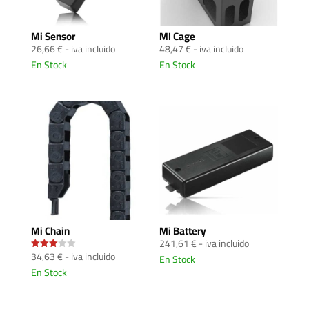
Mi Sensor
MI Cage
26,66
€
- iva incluido
48,47
€
- iva incluido
En Stock
En Stock
Mi Chain
Mi Battery
241,61
€
- iva incluido
34,63
€
- iva incluido
En Stock
Valorad
o con
En Stock
3.00
de 5