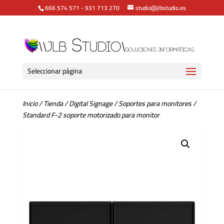
666 574 571
-
931 713 270
studio@jlbstudio.es
Seleccionar página
Inicio
/
Tienda
/
Digital Signage
/
Soportes para monitores
/
Standard F-2 soporte motorizado para monitor