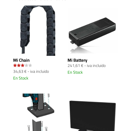
Mi Chain
Mi Battery
241,61
€
- iva incluido
34,63
€
- iva incluido
En Stock
Valorad
o con
En Stock
3.00
de 5