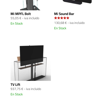
Mi MPFL Bolt
Mi Sound Bar
55,05
€
- iva incluido
130,68
€
- iva incluido
En Stock
Valorado
con
En Stock
5.00
de 5
TV Lift
937,75
€
- iva incluido
En Stock