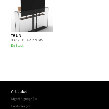
TV Lift
937,75
€
- iva incluido
En Stock
Artículos
Digital Signage
(3)
Hardware
(2)