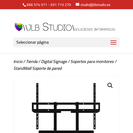
666 574 571
-
931 713 270
studio@jlbstudio.es
Seleccionar página
Inicio
/
Tienda
/
Digital Signage
/
Soportes para monitores
/
StandWall Soporte de pared