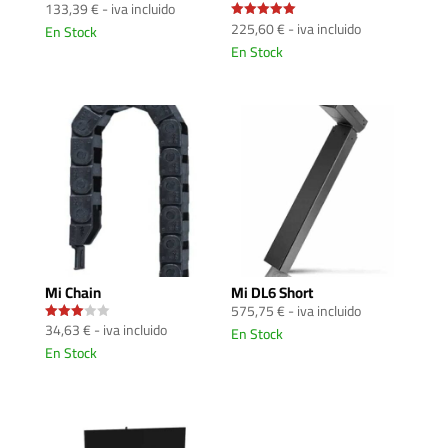
133,39
€
- iva incluido
225,60
€
- iva incluido
En Stock
Valorado
con
En Stock
5.00
de 5
Mi Chain
Mi DL6 Short
575,75
€
- iva incluido
34,63
€
- iva incluido
En Stock
Valorad
o con
En Stock
3.00
de 5