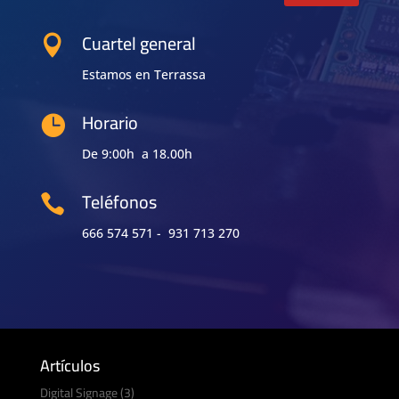
Cuartel general

Estamos en Terrassa
Horario

De 9:00h a 18.00h
Teléfonos

666 574 571 - 931 713 270
Artículos
Digital Signage
(3)