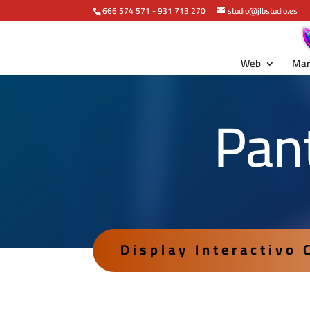
666 574 571
-
931 713 270
studio@jlbstudio.es
Web
Mar
Pant
Display Interactivo 