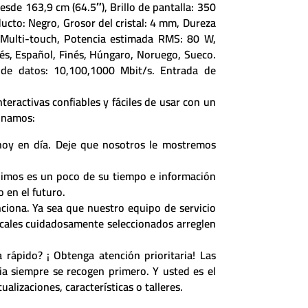
Desde 163,9 cm (64.5″), Brillo de pantalla: 350
ducto: Negro, Grosor del cristal: 4 mm, Dureza
l: Multi-touch, Potencia estimada RMS: 80 W,
és, Español, Finés, Húngaro, Noruego, Sueco.
 de datos: 10,100,1000 Mbit/s. Entrada de
nteractivas confiables y fáciles de usar con un
ionamos:
 hoy en día. Deje que nosotros le mostremos
edimos es un poco de su tiempo e información
 en el futuro.
ciona. Ya sea que nuestro equipo de servicio
ocales cuidadosamente seleccionados arreglen
a rápido? ¡ Obtenga atención prioritaria! Las
ria siempre se recogen primero. Y usted es el
alizaciones, características o talleres.