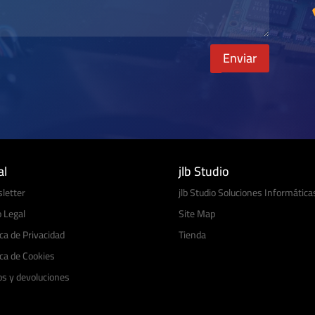
Enviar
al
jlb Studio
letter
jlb Studio Soluciones Informática
 Legal
Site Map
ica de Privacidad
Tienda
ica de Cookies
os y devoluciones