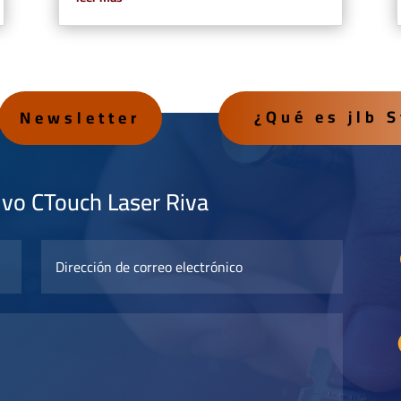
¿Qué es jlb 
Newsletter
tivo CTouch Laser Riva