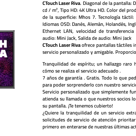
CTouch Laser Riva
. Diagonal de la pantalla: 
cd / m², Tipo HD: 4K Ultra HD. Color del pro
de la superficie: Mhos 7. Tecnología tácti
Idiomas OSD: Danés, Alemán, Holandés, Ingl
Ethernet LAN, velocidad de transferencia
audio: Mini Jack, Salida de audio: Mini Jack
CTouch Laser Riva
ofrece pantallas táctiles i
servicio personalizado y amigable. Proporc
Tranquilidad de espíritu; un hallazgo raro
cómo se realiza el servicio adecuado .
7 años de garantía . Gratis. Todo lo que p
para poder sorprenderlo con nuestro servicio
Servicio personalizado que simplemente fun
atienda su llamada o que nuestros socios l
su pantalla. ¡Te tenemos cubierto!
¿Quiere la tranquilidad de un servicio extr
solicitudes de servicio de atención priorita
primero en enterarse de nuestras últimas actu