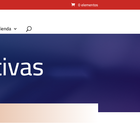
0 elementos
ienda
tivas