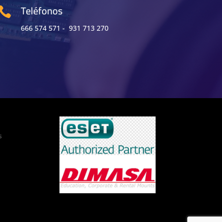
Teléfonos

666 574 571 - 931 713 270
s