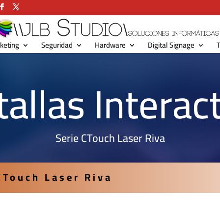
keting
Seguridad
Hardware
Digital Signage
T
allas Interac
Serie CTouch Laser Riva
CTouch Laser Riva