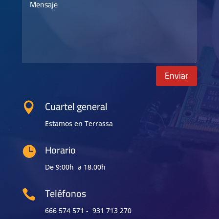
Enviar
Cuartel general

Estamos en Terrassa
Horario

De 9:00h a 18.00h
Teléfonos

666 574 571 - 931 713 270